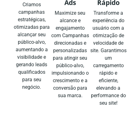
Ads
Rápido
Criamos
campanhas
Maximize seu
Transforme a
estratégicas,
alcance e
experiência do
otimizadas para
engajamento
usuário com a
alcançar seu
com Campanhas
otimização de
público-alvo,
direcionadas e
velocidade de
aumentando a
personalizadas
site. Garantimos
visibilidade e
para atingir seu
um
gerando leads
público-alvo,
carregamento
qualificados
impulsionando o
rápido e
para seu
crescimento e a
eficiente,
negócio.
conversão para
elevando a
sua marca.
performance do
seu site!