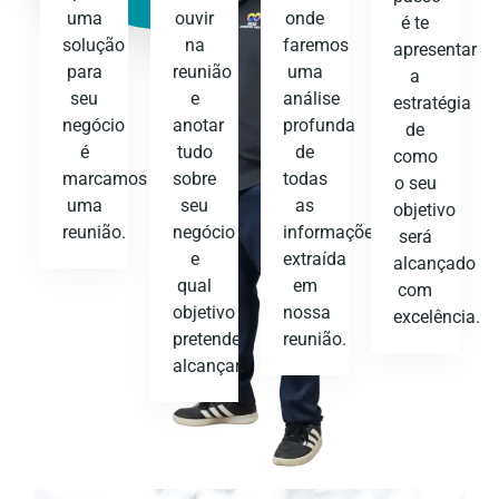
uma
ouvir
onde
é te
solução
na
faremos
apresentar
para
reunião
uma
a
seu
e
análise
estratégia
negócio
anotar
profunda
de
é
tudo
de
como
marcamos
sobre
todas
o seu
uma
seu
as
objetivo
reunião.
negócio
informações
será
e
extraída
alcançado
qual
em
com
objetivo
nossa
excelência.
pretende
reunião.
alcançar.