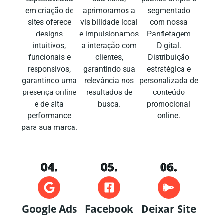
em criação de
aprimoramos a
segmentado
sites oferece
visibilidade local
com nossa
designs
e impulsionamos
Panfletagem
intuitivos,
a interação com
Digital.
funcionais e
clientes,
Distribuição
responsivos,
garantindo sua
estratégica e
garantindo uma
relevância nos
personalizada de
presença online
resultados de
conteúdo
e de alta
busca.
promocional
performance
online.
para sua marca.
04.
05.
06.
Google Ads
Facebook
Deixar Site