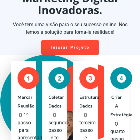
Inovadoras.
Você tem uma visão para o seu sucesso online. Nós
temos a solução para torna-la realidade!
Iniciar Projeto
Marcar
Coletar
Estruturar
Criar
Reunião
Dados
Dados
A
Estratégia
O 1º
O
O
passo
segundo
terceiro
O
para
passo
passo
quarto
apresentarmos
é te
é
passo